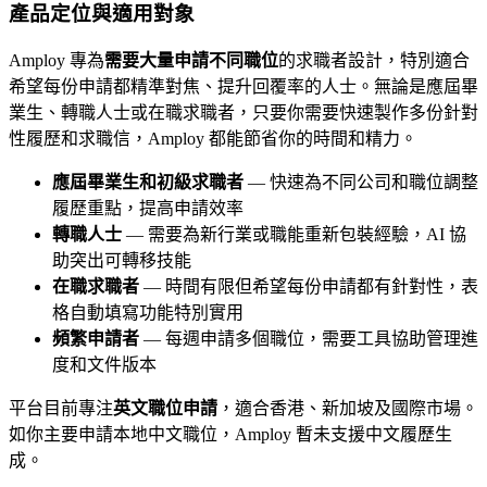
產品定位與適用對象
Amploy 專為
需要大量申請不同職位
的求職者設計，特別適合
希望每份申請都精準對焦、提升回覆率的人士。無論是應屆畢
業生、轉職人士或在職求職者，只要你需要快速製作多份針對
性履歷和求職信，Amploy 都能節省你的時間和精力。
應屆畢業生和初級求職者
— 快速為不同公司和職位調整
履歷重點，提高申請效率
轉職人士
— 需要為新行業或職能重新包裝經驗，AI 協
助突出可轉移技能
在職求職者
— 時間有限但希望每份申請都有針對性，表
格自動填寫功能特別實用
頻繁申請者
— 每週申請多個職位，需要工具協助管理進
度和文件版本
平台目前專注
英文職位申請
，適合香港、新加坡及國際市場。
如你主要申請本地中文職位，Amploy 暫未支援中文履歷生
成。