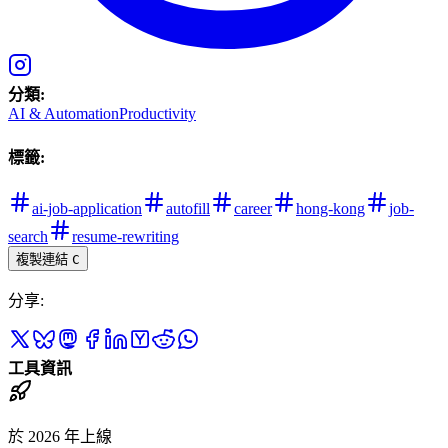
分類
:
AI & Automation
Productivity
標籤
:
ai-job-application
autofill
career
hong-kong
job-
search
resume-rewriting
複製連結
C
分享
:
工具資訊
於 2026 年上線