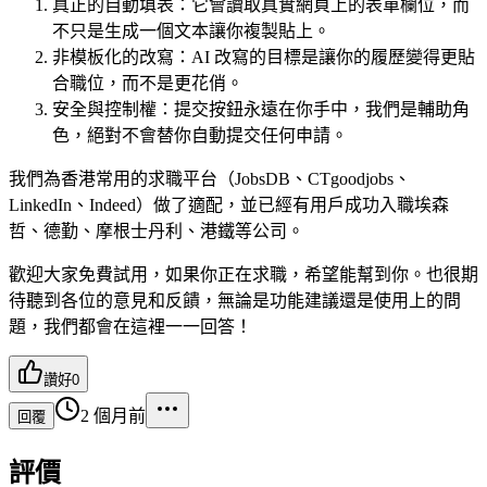
真正的自動填表：它會讀取真實網頁上的表單欄位，而
不只是生成一個文本讓你複製貼上。
非模板化的改寫：AI 改寫的目標是讓你的履歷變得更貼
合職位，而不是更花俏。
安全與控制權：提交按鈕永遠在你手中，我們是輔助角
色，絕對不會替你自動提交任何申請。
我們為香港常用的求職平台（JobsDB、CTgoodjobs、
LinkedIn、Indeed）做了適配，並已經有用戶成功入職埃森
哲、德勤、摩根士丹利、港鐵等公司。
歡迎大家免費試用，如果你正在求職，希望能幫到你。也很期
待聽到各位的意見和反饋，無論是功能建議還是使用上的問
題，我們都會在這裡一一回答！
讚好
0
2 個月前
回覆
評價