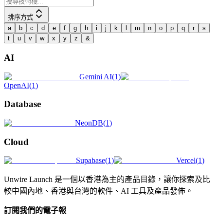
排序方式
a
b
c
d
e
f
g
h
i
j
k
l
m
n
o
p
q
r
s
t
u
v
w
x
y
z
&
AI
Gemini AI
(
1
)
OpenAI
(
1
)
Database
NeonDB
(
1
)
Cloud
Supabase
(
1
)
Vercel
(
1
)
Unwire Launch 是一個以香港為主的產品目錄，讓你探索及比
較中國內地、香港與台灣的軟件、AI 工具及產品發佈。
訂閱我們的電子報