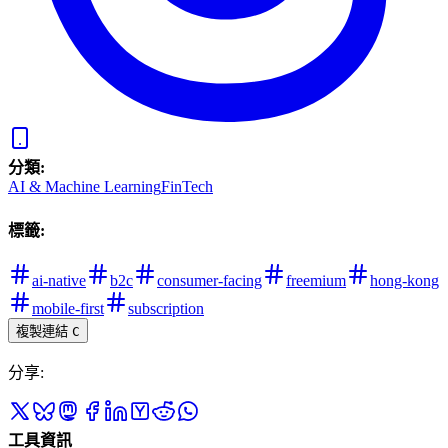
分類
:
AI & Machine Learning
FinTech
標籤
:
ai-native
b2c
consumer-facing
freemium
hong-kong
mobile-first
subscription
複製連結
C
分享
:
工具資訊