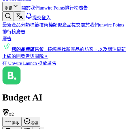
關於我們
unwire Points
排行榜
廣告
瀏覽
提交
登入
最新產品
分類
標籤
技術棧
類似產品
提交
關於我們
unwire Points
排行榜
廣告
廣告
您的品牌廣告位
-
接觸尋找新產品的訪客，以及關注最新
上線的開發者與團隊。
在 Unwire Launch 投放廣告
Budget AI
#2
更多
認領