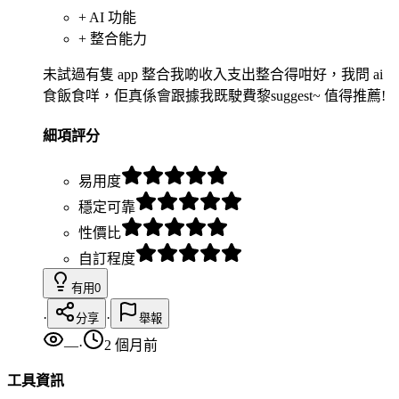
+
AI 功能
+
整合能力
未試過有隻 app 整合我啲收入支出整合得咁好，我問 ai
食飯食咩，佢真係會跟據我既駛費黎suggest~ 值得推薦!
細項評分
易用度
穩定可靠
性價比
自訂程度
有用
0
·
·
分享
舉報
—
·
2 個月前
工具資訊