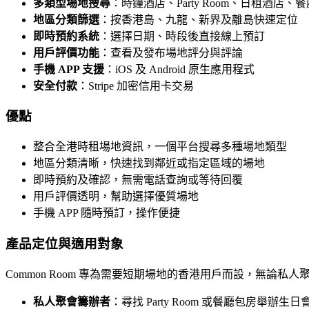
多類型場地搜尋
：時鐘酒店、Party Room、日租酒店、餐廳包房
地區分類篩選
：按香港島、九龍、新界及離島快速定位
即時預約系統
：選擇日期、時段後直接線上預訂
用戶評價功能
：查看及發布場地評分與評論
手機 APP 支援
：iOS 及 Android 原生應用程式
安全付款
：Stripe 加密信用卡交易
優點
整合全港時租場地資訊，一個平台搜尋多種場地類型
地區分類清晰，快速找到鄰近或指定區域的場地
即時預約及確認，無需電話查詢或等待回覆
用戶評價透明，幫助選擇優質場地
手機 APP 隨時預訂，操作便捷
產品定位與適用對象
Common Room 專為需要短期場地的香港用戶而設，無
私人聚會籌辦者
：尋找 Party Room 或餐廳包房舉辦生