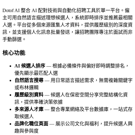
Dotof AI 整合 AI 配對技術與自動化招聘工具於單一平台。僱
主可用自然語言描述理想候選人，系統即時排序並推薦最相關
人選。平台從多個來源匯集人才資料，提供履歷級別的深度資
訊，並支援個人化訊息批量發送，讓招聘團隊專注於面試而非
手動篩選。
核心功能
AI 候選人排序
— 根據必備條件與偏好即時調整排名，
優先顯示最匹配人選
自然語言搜尋
— 用日常語言描述需求，無需複雜關鍵字
或布林邏輯
履歷級別資料
— 候選人在保密空間分享完整結構化資
訊，提供準確決策依據
多來源人才庫
— 整合專業網絡及平台數據庫，一站式存
取候選人
品牌化職位頁面
— 展示公司文化與福利，提升候選人興
趣與參與度