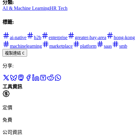
分類
:
AI & Machine Learning
HR Tech
標籤
:
ai-native
b2b
enterprise
greater-bay-area
hong-kong
machinelearning
marketplace
platform
saas
smb
複製連結
C
分享
:
工具資訊
定價
免費
公司資訊