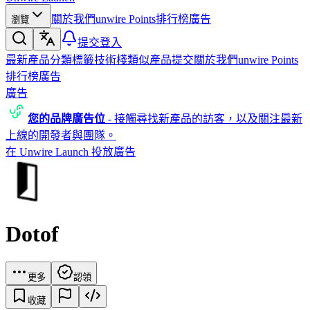
關於我們
unwire Points
排行榜
廣告
瀏覽
提交
登入
最新產品
分類
標籤
技術棧
類似產品
提交
關於我們
unwire Points
排行榜
廣告
廣告
您的品牌廣告位
-
接觸尋找新產品的訪客，以及關注最新
上線的開發者與團隊。
在 Unwire Launch 投放廣告
Dotof
更多
認領
收藏