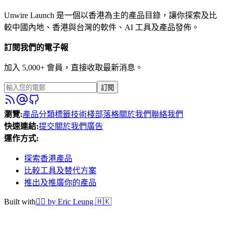
Unwire Launch 是一個以香港為主的產品目錄，讓你探索及比
較中國內地、香港與台灣的軟件、AI 工具及產品發佈。
訂閱我們的電子報
加入 5,000+ 會員，直接收取最新消息。
訂閱
瀏覽
:
產品
分類
標籤
技術棧
部落格
關於我們
聯絡我們
快速連結
:
提交
關於我們
廣告
運作方式
:
探索香港產品
比較工具及替代方案
推出及推廣你的產品
Built with
❤️‍🔥
by Eric Leung 🇭🇰