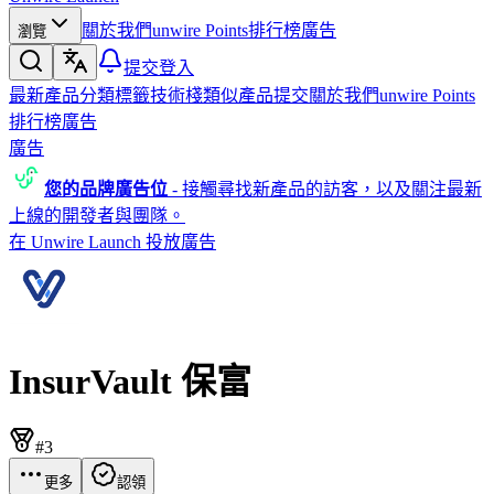
關於我們
unwire Points
排行榜
廣告
瀏覽
提交
登入
最新產品
分類
標籤
技術棧
類似產品
提交
關於我們
unwire Points
排行榜
廣告
廣告
您的品牌廣告位
-
接觸尋找新產品的訪客，以及關注最新
上線的開發者與團隊。
在 Unwire Launch 投放廣告
InsurVault 保富
#3
更多
認領