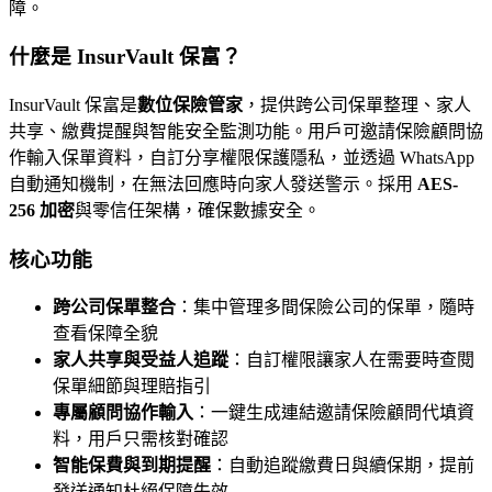
障。
什麼是 InsurVault 保富？
InsurVault 保富是
數位保險管家
，提供跨公司保單整理、家人
共享、繳費提醒與智能安全監測功能。用戶可邀請保險顧問協
作輸入保單資料，自訂分享權限保護隱私，並透過 WhatsApp
自動通知機制，在無法回應時向家人發送警示。採用
AES-
256 加密
與零信任架構，確保數據安全。
核心功能
跨公司保單整合
：集中管理多間保險公司的保單，隨時
查看保障全貌
家人共享與受益人追蹤
：自訂權限讓家人在需要時查閱
保單細節與理賠指引
專屬顧問協作輸入
：一鍵生成連結邀請保險顧問代填資
料，用戶只需核對確認
智能保費與到期提醒
：自動追蹤繳費日與續保期，提前
發送通知杜絕保障失效