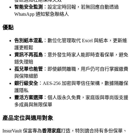
智能安全監測
：設定定時回報，若無回應自動透過
WhatsApp 通知緊急聯絡人
優點
告別紙本混亂
：數位化管理取代 Excel 與紙本，更新維
護更輕鬆
資訊不再孤島
：意外發生時家人能即時查看保單，避免
錯失理賠
孤兒單也能管
：即使顧問離職，用戶仍可自行掌握繳費
與保障細節
銀行級安全
：AES-256 加密與零信任架構，數據隔離保
護隱私
靈活方案選擇
：個人版永久免費，家庭版與尊尚版支援
多成員與無限保單
產品定位與適用對象
InsurVault 保富專為
香港家庭
打造，特別適合持有多份保單、