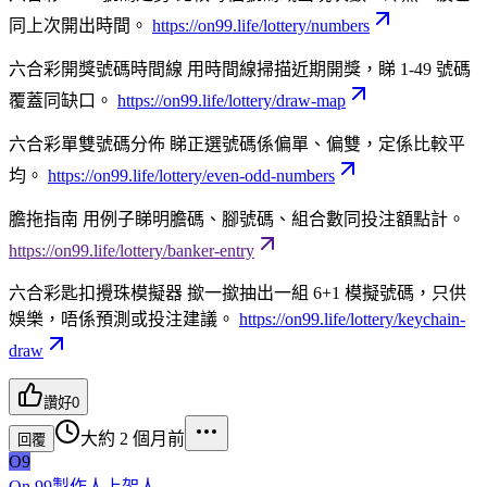
同上次開出時間。
https://on99.life/lottery/numbers
六合彩開獎號碼時間線 用時間線掃描近期開獎，睇 1-49 號碼
覆蓋同缺口。
https://on99.life/lottery/draw-map
六合彩單雙號碼分佈 睇正選號碼係偏單、偏雙，定係比較平
均。
https://on99.life/lottery/even-odd-numbers
膽拖指南 用例子睇明膽碼、腳號碼、組合數同投注額點計。
https://on99.life/lottery/banker-entry
六合彩匙扣攪珠模擬器 撳一撳抽出一組 6+1 模擬號碼，只供
娛樂，唔係預測或投注建議。
https://on99.life/lottery/keychain-
draw
讚好
0
大約 2 個月前
回覆
O9
On 99
製作人
上架人