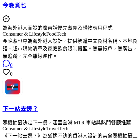
今晚煮乜
為海外港人而設的廣東話優先煮食及購物應用程式
Consumer & Lifestyle
FoodTech
今晚煮乜專為海外港人設計，提供繁體中文食材名稱、本地食
譜、超市購物清單及家庭飲食限制提醒。無需帳戶，無廣告，
無追蹤，完全離線運作。
0
0
下一站去邊？
隨機抽籤決定下一餐，涵蓋全港 MTR 車站與熱門餐廳推薦
Consumer & Lifestyle
TravelTech
《下一站去邊？》為猶豫不決的香港人設計的美食隨機抽籤工