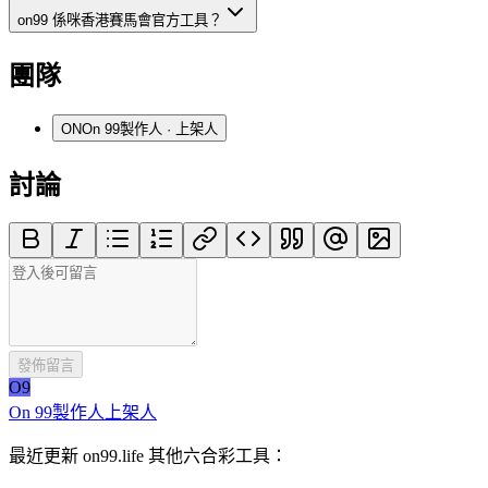
on99 係咪香港賽馬會官方工具？
團隊
ON
On 99
製作人 · 上架人
討論
發佈留言
O9
On 99
製作人
上架人
最近更新 on99.life 其他六合彩工具：