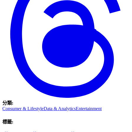
分類
:
Consumer & Lifestyle
Data & Analytics
Entertainment
標籤
: