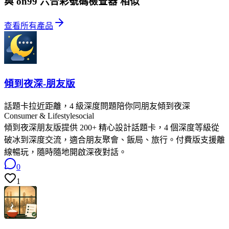
與 on99 六合彩號碼檢查器 相似
查看所有產品
傾到夜深-朋友版
話題卡拉近距離，4 級深度問題陪你同朋友傾到夜深
Consumer & Lifestyle
social
傾到夜深朋友版提供 200+ 精心設計話題卡，4 個深度等級從
破冰到深度交流，適合朋友聚會、飯局、旅行。付費版支援離
線暢玩，隨時隨地開啟深夜對話。
0
1