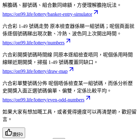
解膽碼、腳號碼、組合數同總額，方便理解膽拖玩法。
https://on99.life/lottery/banker-entry-simulator
六合彩 1-49 號碼走勢 原本檢查器係睇一組號碼；呢個頁面就
係逐個號碼睇出現次數、冷熱、波色同上次開出時間。
https://on99.life/lottery/numbers
六合彩開獎號碼時間線 同原本逐組檢查唔同，呢個係用時間
線睇近期開獎，掃描 1-49 號碼覆蓋同缺口。
https://on99.life/lottery/draw-map
六合彩單雙號碼分佈 呢個唔係檢查某一組號碼，而係分析歷
史開獎入面正選號碼偏單、偏雙，定係比較平均。
https://on99.life/lottery/even-odd-numbers
如果大家有想加嘅工具，或者覺得邊度可以再清楚啲，歡迎留
言。
讚好
0