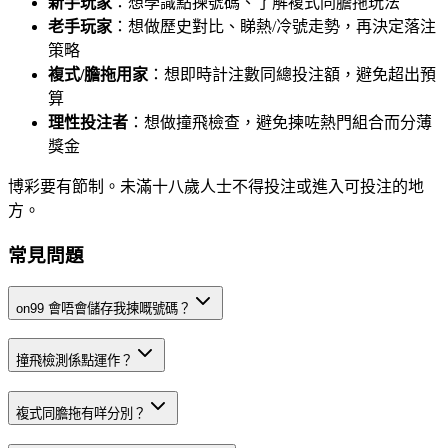
新手玩家
：想學識點揀號碼、了解複式同膽拖玩法
老手玩家
：想做歷史對比、睇熱/冷號走勢，再決定落注
策略
複式/膽拖用家
：想即時計注數同總投注額，避免超出預
算
理性投注者
：想做撞飛檢查，避免揀咗熱門組合而分薄
獎金
博彩要有節制。未滿十八歲人士不得投注或進入可投注的地
方。
常見問題
on99 會唔會儲存我揀嘅號碼？
撞飛檢測係點運作？
複式同膽拖有咩分別？