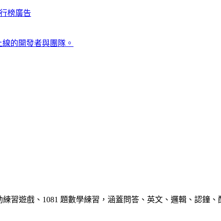
行榜
廣告
上線的開發者與團隊。
款互動練習遊戲、1081 題數學練習，涵蓋問答、英文、邏輯、認鐘、配對。