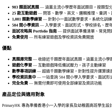
983 題面試真題
— 涵蓋主流小學歷年面試題目，按題型
25 款互動遊戲
— 問答、數學、英文、邏輯推理、量詞、
1,081 題數學練習
— 針對小一面試數學要求，系統化訓
584 間小學資訊
— 入學要求、面試形式、學校排名、歷
面試攻略與 Portfolio 指南
— 提供面試準備清單、常見問
免費使用
— 所有練習遊戲及學校資訊免費開放
優點
真題庫完整
— 收錄近千題歷年面試真題，涵蓋主流小學
遊戲化學習
— 互動遊戲降低備試壓力，孩子主動練習
數學專項訓練
— 超過千題數學練習，針對性提升運算速
學校資訊集中
— 一站查詢 584 間小學入學要求、面試
完全免費
— 無需付費即可使用全部練習及資訊功能
產品定位與適用對象
PrimaryHK 專為準備香港小一入學的家長及幼稚園高班學生