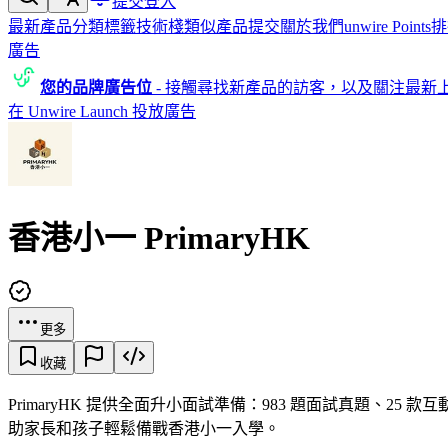
提交
登入
最新產品
分類
標籤
技術棧
類似產品
提交
關於我們
unwire Points
排
廣告
您的品牌廣告位
-
接觸尋找新產品的訪客，以及關注最新
在 Unwire Launch 投放廣告
香港小一 PrimaryHK
更多
收藏
PrimaryHK 提供全面升小面試準備：983 題面試真題、25 
助家長和孩子輕鬆備戰香港小一入學。