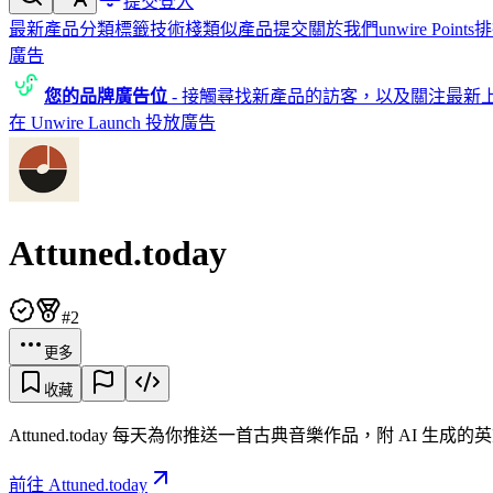
提交
登入
最新產品
分類
標籤
技術棧
類似產品
提交
關於我們
unwire Points
排
廣告
您的品牌廣告位
-
接觸尋找新產品的訪客，以及關注最新
在 Unwire Launch 投放廣告
Attuned.today
#2
更多
收藏
Attuned.today 每天為你推送一首古典音樂作品，附 A
前往 Attuned.today