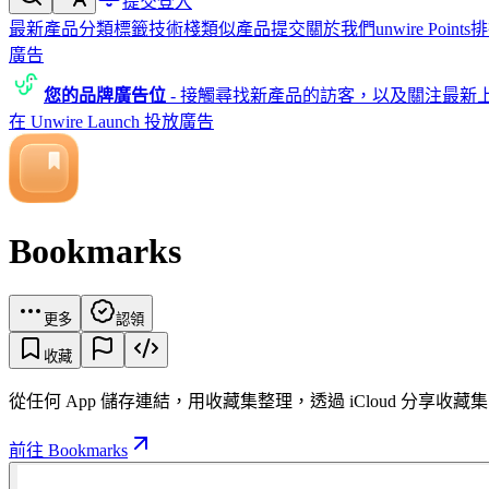
提交
登入
最新產品
分類
標籤
技術棧
類似產品
提交
關於我們
unwire Points
排
廣告
您的品牌廣告位
-
接觸尋找新產品的訪客，以及關注最新
在 Unwire Launch 投放廣告
Bookmarks
更多
認領
收藏
從任何 App 儲存連結，用收藏集整理，透過 iCloud 分
前往 Bookmarks