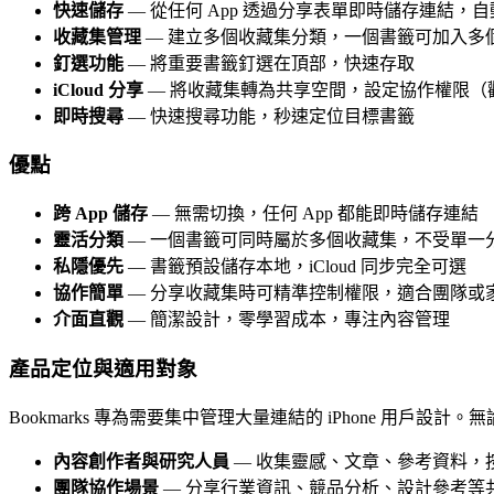
快速儲存
— 從任何 App 透過分享表單即時儲存連結，
收藏集管理
— 建立多個收藏集分類，一個書籤可加入多
釘選功能
— 將重要書籤釘選在頂部，快速存取
iCloud 分享
— 將收藏集轉為共享空間，設定協作權限（
即時搜尋
— 快速搜尋功能，秒速定位目標書籤
優點
跨 App 儲存
— 無需切換，任何 App 都能即時儲存連結
靈活分類
— 一個書籤可同時屬於多個收藏集，不受單一
私隱優先
— 書籤預設儲存本地，iCloud 同步完全可選
協作簡單
— 分享收藏集時可精準控制權限，適合團隊或
介面直觀
— 簡潔設計，零學習成本，專注內容管理
產品定位與適用對象
Bookmarks 專為需要集中管理大量連結的 iPhone 
內容創作者與研究人員
— 收集靈感、文章、參考資料，
團隊協作場景
— 分享行業資訊、競品分析、設計參考等