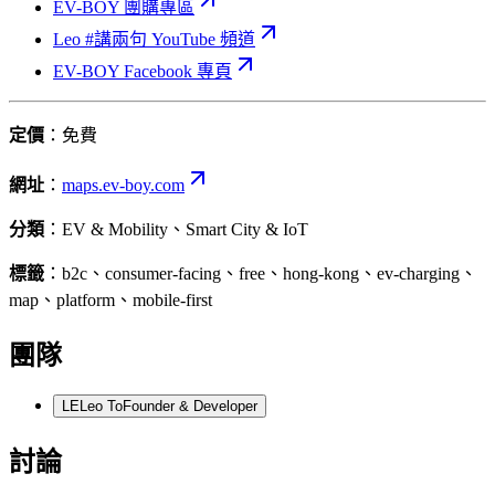
EV-BOY 團購專區
Leo #講兩句 YouTube 頻道
EV-BOY Facebook 專頁
定價
：免費
網址
：
maps.ev-boy.com
分類
：EV & Mobility、Smart City & IoT
標籤
：b2c、consumer-facing、free、hong-kong、ev-charging、
map、platform、mobile-first
團隊
LE
Leo To
Founder & Developer
討論