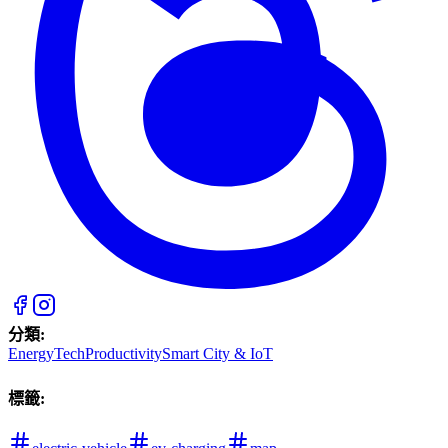
分類
:
EnergyTech
Productivity
Smart City & IoT
標籤
: