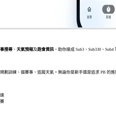
事搜尋
、
天氣預報
及
跑會資訊
，助你達成 Sub3、Sub330、Su
跑手規劃訓練、搵賽事、追蹤天氣。無論你是新手還是追求 PB 的
速
比賽