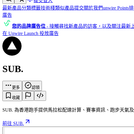
提交
登入
最新產品
分類
標籤
技術棧
類似產品
提交
關於我們
unwire Points
排
廣告
您的品牌廣告位
-
接觸尋找新產品的訪客，以及關注最新
在 Unwire Launch 投放廣告
SUB.
更多
認領
收藏
SUB. 為香港跑手提供馬拉松配速計算、賽事資訊、跑步天氣及跑會
前往 SUB.