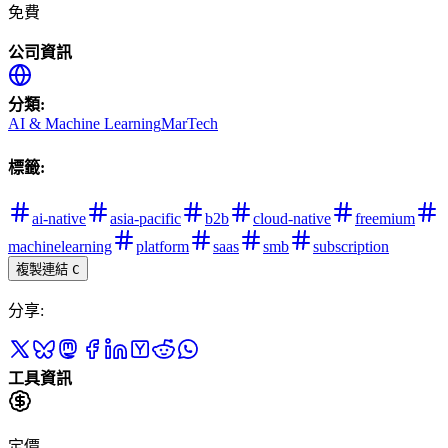
免費
公司資訊
分類
:
AI & Machine Learning
MarTech
標籤
:
ai-native
asia-pacific
b2b
cloud-native
freemium
machinelearning
platform
saas
smb
subscription
複製連結
C
分享
:
工具資訊
定價