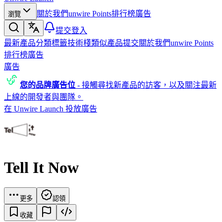
關於我們
unwire Points
排行榜
廣告
瀏覽
提交
登入
最新產品
分類
標籤
技術棧
類似產品
提交
關於我們
unwire Points
排行榜
廣告
廣告
您的品牌廣告位
-
接觸尋找新產品的訪客，以及關注最新
上線的開發者與團隊。
在 Unwire Launch 投放廣告
Tell It Now
更多
認領
收藏