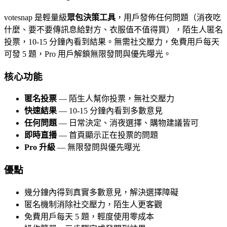
votesnap 是輕量級
眾包決策工具
，用戶發佈任何問題（消夜吃
什麼、要不要傳訊息給對方、衣服值不值得買），陌生人匿名
投票，10-15 分鐘內看到結果。無需社交壓力，免費用戶每天
可發 5 題，Pro 用戶解鎖無限發問與優先曝光。
核心功能
匿名投票
— 陌生人幫你投票，無社交壓力
快速結果
— 10-15 分鐘內看到多數意見
任何問題
— 日常決定、消夜選擇、購物建議皆可
即時直播
— 首頁顯示正在投票的問題
Pro 升級
— 無限發問與優先曝光
優點
幾分鐘內得到真實多數意見，解決選擇障礙
匿名機制消除社交壓力，陌生人更客觀
免費用戶每天 5 題，輕度使用零成本