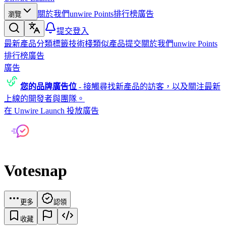
關於我們
unwire Points
排行榜
廣告
瀏覽
提交
登入
最新產品
分類
標籤
技術棧
類似產品
提交
關於我們
unwire Points
排行榜
廣告
廣告
您的品牌廣告位
-
接觸尋找新產品的訪客，以及關注最新
上線的開發者與團隊。
在 Unwire Launch 投放廣告
Votesnap
更多
認領
收藏