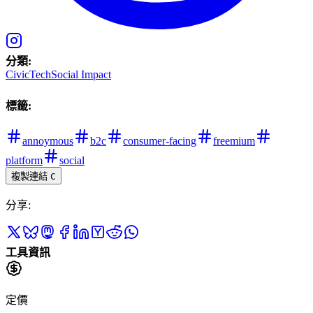
分類
:
CivicTech
Social Impact
標籤
:
annoymous
b2c
consumer-facing
freemium
platform
social
複製連結
C
分享
:
工具資訊
定價