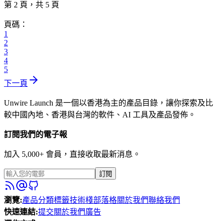
第 2 頁，共 5 頁
頁碼：
1
2
3
4
5
下一頁
Unwire Launch 是一個以香港為主的產品目錄，讓你探索及比
較中國內地、香港與台灣的軟件、AI 工具及產品發佈。
訂閱我們的電子報
加入 5,000+ 會員，直接收取最新消息。
訂閱
瀏覽
:
產品
分類
標籤
技術棧
部落格
關於我們
聯絡我們
快速連結
:
提交
關於我們
廣告