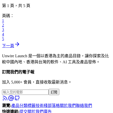
第 1 頁，共 5 頁
頁碼：
1
2
3
4
5
下一頁
Unwire Launch 是一個以香港為主的產品目錄，讓你探索及比
較中國內地、香港與台灣的軟件、AI 工具及產品發佈。
訂閱我們的電子報
加入 5,000+ 會員，直接收取最新消息。
訂閱
瀏覽
:
產品
分類
標籤
技術棧
部落格
關於我們
聯絡我們
快速連結
:
提交
關於我們
廣告