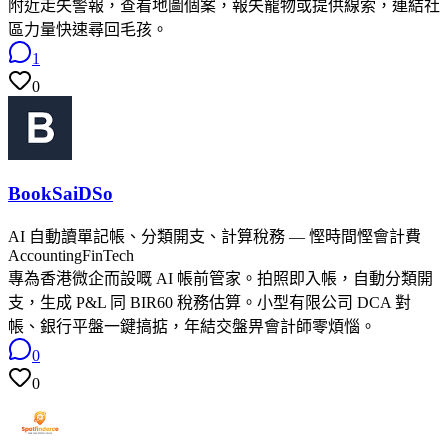
附近走失警報，查看地圖個案，報失寵物或提供線索，連結社
區力量快速尋回毛孩。
1
0
BookSaiDSo
AI 自動讀單記帳、分類開支、計算稅務 — 慳時間慳會計費
Accounting
FinTech
專為香港微企而設嘅 AI 帳前管家。拍照即入帳，自動分類開
支，生成 P&L 同 BIR60 稅務估算。小型有限公司 DCA 對
帳、銀行平盤一鍵搞掂，年結交盤畀會計師零煩惱。
0
0